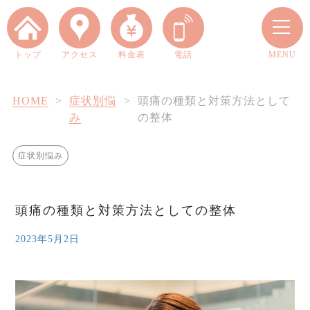
トップ
アクセス
料金表
電話
MENU
HOME
>
症状別悩
>
頭痛の種類と対策方法として
み
の整体
症状別悩み
当院について
頭痛の種類と対策方法としての整体
四十肩・五十肩とは？
2023年5月2日
料金案内
お客様の声