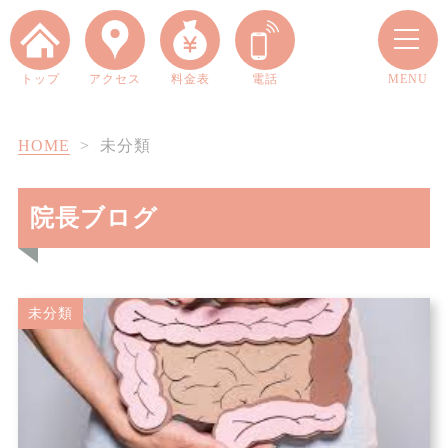
トップ
アクセス
料金表
電話
MENU
HOME
>
未分類
院長ブログ
当院について
未分類
四十肩・五十肩とは？
料金案内