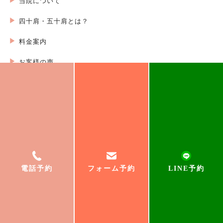
当院について
四十肩・五十肩とは？
料金案内
お客様の声
院長ブログ
埼玉県本庄市本庄1丁目3-16
電話番号:090-3060-2552
【月/火/金】9:00〜20:00
【土】9:00〜17:00
電話予約
フォーム予約
LINE予約
【日】9:00〜17:00（研修日は不在）
【定休日】:木
※水曜日は事前予約で9時〜15時まで
© 福 〜ふく〜 整体院