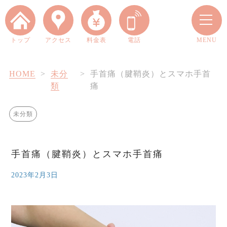
トップ
アクセス
料金表
電話
MENU
HOME
>
未分
>
手首痛（腱鞘炎）とスマホ手首
類
痛
未分類
手首痛（腱鞘炎）とスマホ手首痛
当院について
2023年2月3日
四十肩・五十肩とは？
料金案内