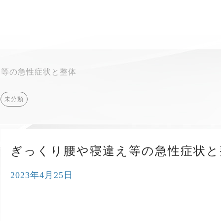
え等の急性症状と整体
未分類
当院について
ぎっくり腰や寝違え等の急性症状と
四十肩・五十肩とは？
2023年4月25日
料金案内