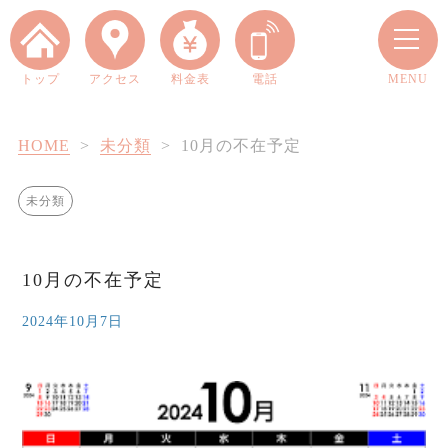
トップ
アクセス
料金表
電話
MENU
HOME
>
未分類
>
10月の不在予定
当院について
未分類
四十肩・五十肩とは？
10月の不在予定
料金案内
2024年10月7日
お客様の声
院長ブログ